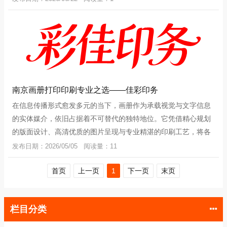
南京画册打印印刷专业之选——佳彩印务
在信息传播形式愈发多元的当下，画册作为承载视觉与文字信息
的实体媒介，依旧占据着不可替代的独特地位。它凭借精心规划
的版面设计、高清优质的图片呈现与专业精湛的印刷工艺，将各
类内容以触手可及的形式生动展现，
发布日期：2026/05/05 阅读量：11
首页
上一页
1
下一页
末页
栏目分类